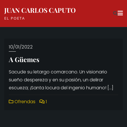
Skip
JUAN CARLOS CAPUTO
to
EL POETA
content
10/01/2022
A Güemes
Sacude su letargo comarcano. Un visionario
sueño despereza y en su pasión, un delirar
escueza; ¡Santa locura del ingenio humano! […]
Ofrendas
1