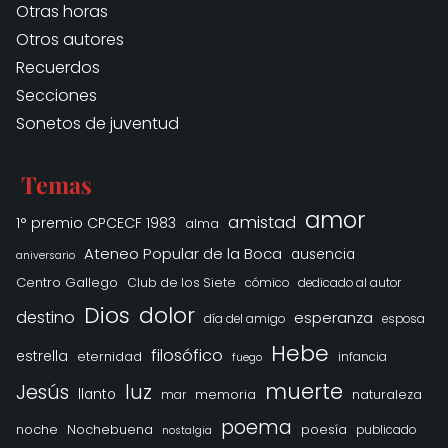
Otras horas
Otros autores
Recuerdos
Secciones
Sonetos de juventud
Temas
amor
amistad
1° premio CPCECF 1983
alma
Ateneo Popular de la Boca
ausencia
aniversario
Centro Gallego
Club de los Siete
cómico
dedicado al autor
Dios
dolor
destino
esperanza
día del amigo
esposa
Hebe
filosófico
estrella
eternidad
infancia
fuego
muerte
Jesús
luz
llanto
memoria
naturaleza
mar
poema
noche
Nochebuena
poesía
publicado
nostalgia