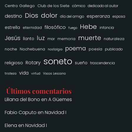
Centro Gallego
Club de los Siete
cómico
dedicado al autor
Dios
dolor
destino
esperanza
día del amigo
esposa
Hebe
filosófico
estrella
eternidad
infancia
fuego
muerte
Jesús
luz
llanto
memoria
naturaleza
mar
poema
noche
Nochebuena
poesía
publicado
nostalgia
soneto
Rotary
religioso
sueño
trascendencia
vida
tristeza
virtud
Vocos Lescano
Últimos comentarios
Liliana del Bono
en
A Güemes
Fabio Caputo
en
Navidad I
Elena
en
Navidad I