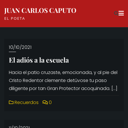
Skip
JUAN CARLOS CAPUTO
to
EL POETA
content
10/10/2021
El adiós a la escuela
Hacia el patio cruzaste, emocionada, y al pie del
Cristo Redentor clemente detúvose tu paso
diligente por tan Gran Protector acoquinada. […]
Recuerdos
0