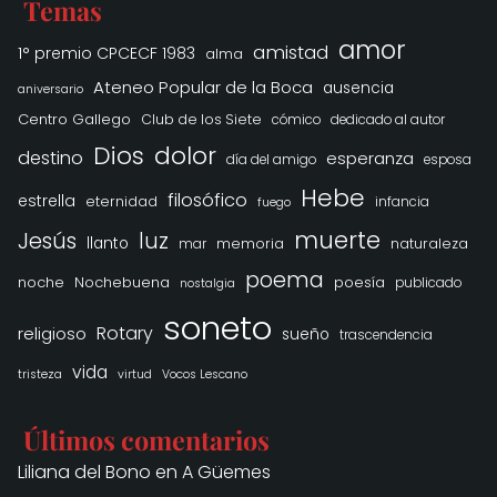
Temas
amor
amistad
1° premio CPCECF 1983
alma
Ateneo Popular de la Boca
ausencia
aniversario
Centro Gallego
Club de los Siete
cómico
dedicado al autor
Dios
dolor
destino
esperanza
día del amigo
esposa
Hebe
filosófico
estrella
eternidad
infancia
fuego
muerte
Jesús
luz
llanto
memoria
naturaleza
mar
poema
noche
Nochebuena
poesía
publicado
nostalgia
soneto
Rotary
religioso
sueño
trascendencia
vida
tristeza
virtud
Vocos Lescano
Últimos comentarios
Liliana del Bono
en
A Güemes