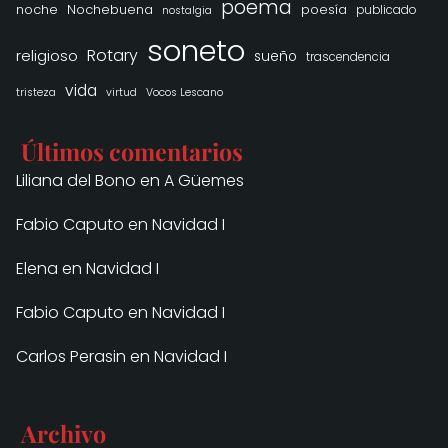
poema
noche
Nochebuena
poesía
publicado
nostalgia
soneto
Rotary
religioso
sueño
trascendencia
vida
tristeza
virtud
Vocos Lescano
Últimos comentarios
Liliana del Bono
en
A Güemes
Fabio Caputo
en
Navidad I
Elena
en
Navidad I
Fabio Caputo
en
Navidad I
Carlos Perasin
en
Navidad I
Archivo