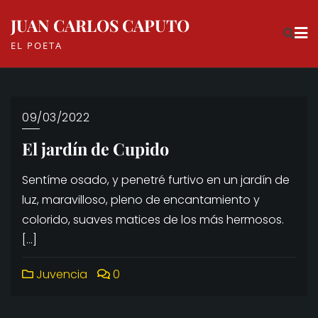
Skip
JUAN CARLOS CAPUTO
to
EL POETA
content
09/03/2022
El jardín de Cupido
Sentíme osado, y penetré furtivo en un jardín de
luz, maravilloso, pleno de encantamiento y
colorido, suaves matices de los más hermosos.
[…]
Juvencia
0