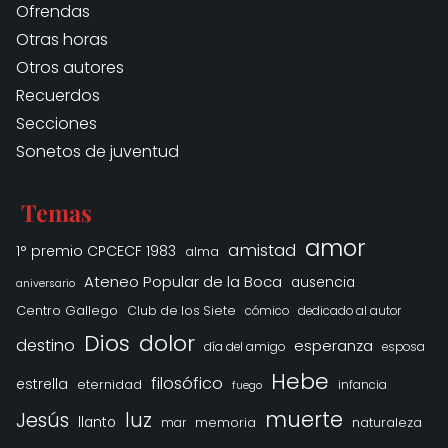
Ofrendas
Otras horas
Otros autores
Recuerdos
Secciones
Sonetos de juventud
Temas
amor
amistad
1° premio CPCECF 1983
alma
Ateneo Popular de la Boca
ausencia
aniversario
Centro Gallego
Club de los Siete
cómico
dedicado al autor
Dios
dolor
destino
esperanza
día del amigo
esposa
Hebe
filosófico
estrella
eternidad
infancia
fuego
muerte
Jesús
luz
llanto
memoria
naturaleza
mar