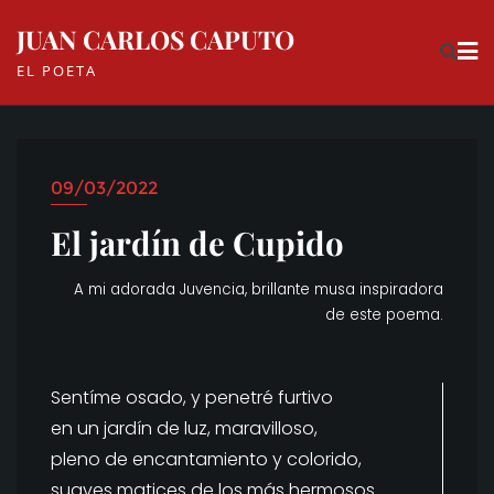
Skip
JUAN CARLOS CAPUTO
to
EL POETA
content
09/03/2022
El jardín de Cupido
A mi adorada Juvencia, brillante musa inspiradora
de este poema.
Sentíme osado, y penetré furtivo
en un jardín de luz, maravilloso,
pleno de encantamiento y colorido,
suaves matices de los más hermosos.