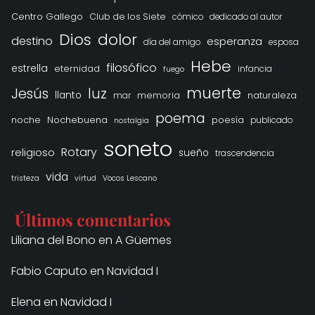
Centro Gallego
Club de los Siete
cómico
dedicado al autor
Dios
dolor
destino
esperanza
día del amigo
esposa
Hebe
filosófico
estrella
eternidad
infancia
fuego
muerte
Jesús
luz
llanto
memoria
naturaleza
mar
poema
noche
Nochebuena
poesía
publicado
nostalgia
soneto
Rotary
religioso
sueño
trascendencia
vida
tristeza
virtud
Vocos Lescano
Últimos comentarios
Liliana del Bono
en
A Güemes
Fabio Caputo
en
Navidad I
Elena
en
Navidad I