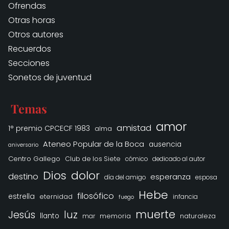
Ofrendas
Otras horas
Otros autores
Recuerdos
Secciones
Sonetos de juventud
Temas
amor
amistad
1° premio CPCECF 1983
alma
Ateneo Popular de la Boca
ausencia
aniversario
Centro Gallego
Club de los Siete
cómico
dedicado al autor
Dios
dolor
destino
esperanza
día del amigo
esposa
Hebe
filosófico
estrella
eternidad
infancia
fuego
muerte
Jesús
luz
llanto
memoria
naturaleza
mar