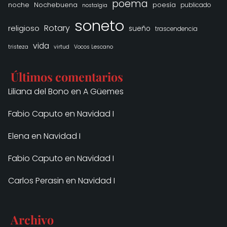
poema
noche
Nochebuena
poesía
publicado
nostalgia
soneto
Rotary
religioso
sueño
trascendencia
vida
tristeza
virtud
Vocos Lescano
Últimos comentarios
Liliana del Bono
en
A Güemes
Fabio Caputo
en
Navidad I
Elena
en
Navidad I
Fabio Caputo
en
Navidad I
Carlos Perasin
en
Navidad I
Archivo