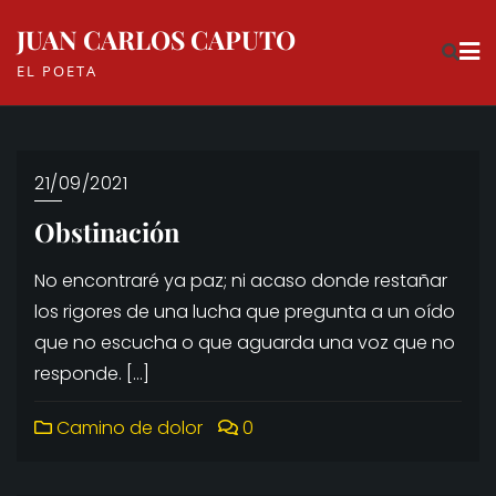
Skip
JUAN CARLOS CAPUTO
to
EL POETA
content
21/09/2021
Obstinación
No encontraré ya paz; ni acaso donde restañar
los rigores de una lucha que pregunta a un oído
que no escucha o que aguarda una voz que no
responde. […]
Camino de dolor
0