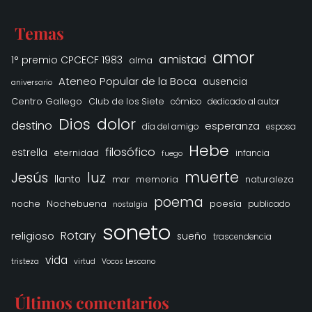
Temas
amor
amistad
1° premio CPCECF 1983
alma
Ateneo Popular de la Boca
ausencia
aniversario
Centro Gallego
Club de los Siete
cómico
dedicado al autor
Dios
dolor
destino
esperanza
día del amigo
esposa
Hebe
filosófico
estrella
eternidad
infancia
fuego
muerte
Jesús
luz
llanto
memoria
naturaleza
mar
poema
noche
Nochebuena
poesía
publicado
nostalgia
soneto
Rotary
religioso
sueño
trascendencia
vida
tristeza
virtud
Vocos Lescano
Últimos comentarios