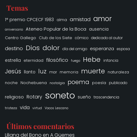
Temas
amor
amistad
1° premio CPCECF 1983
alma
Ateneo Popular de la Boca
ausencia
aniversario
Centro Gallego
Club de los Siete
cómico
dedicado al autor
Dios
dolor
destino
esperanza
día del amigo
esposa
Hebe
filosófico
estrella
eternidad
infancia
fuego
muerte
Jesús
luz
llanto
memoria
naturaleza
mar
poema
noche
Nochebuena
poesía
publicado
nostalgia
soneto
Rotary
religioso
sueño
trascendencia
vida
tristeza
virtud
Vocos Lescano
Últimos comentarios
Liliana del Bono
en
A Güemes