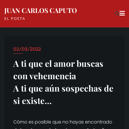
Skip
JUAN CARLOS CAPUTO
to
EL POETA
content
02/03/2022
A ti que el amor buscas
con vehemencia
A ti que aún sospechas de
si existe…
Cómo es posible que no hayas encontrado