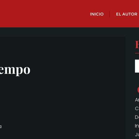
INICIO
EL AUTOR
iempo
A
C
D
I
a
J