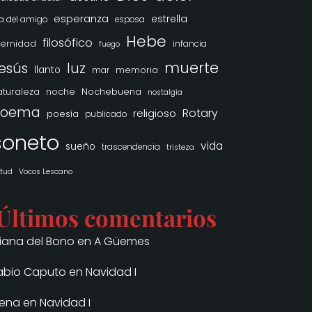
esperanza
estrella
a del amigo
esposa
Hebe
filosófico
ternidad
infancia
fuego
muerte
esús
luz
llanto
memoria
mar
noche
Nochebuena
aturaleza
nostalgia
poema
Rotary
religioso
poesía
publicado
soneto
vida
sueño
trascendencia
tristeza
rtud
Vocos Lescano
Últimos comentarios
iliana del Bono
en
A Güemes
abio Caputo
en
Navidad I
lena
en
Navidad I