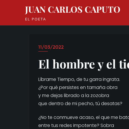
Skip
JUAN CARLOS CAPUTO
to
content
EL POETA
11/03/2022
El hombre y el t
Líbrame Tiempo, de tu garra ingrata.
¿Por qué persistes en tamaña obra
y me dejas librado a la zozobra
que dentro de mi pecho, tú desatas?
¿No te conmueve acaso, el que me bat
entre tus redes impotente? Sobra