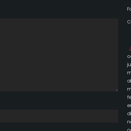
F
C
o
j
m
a
m
f
e
d
n
o