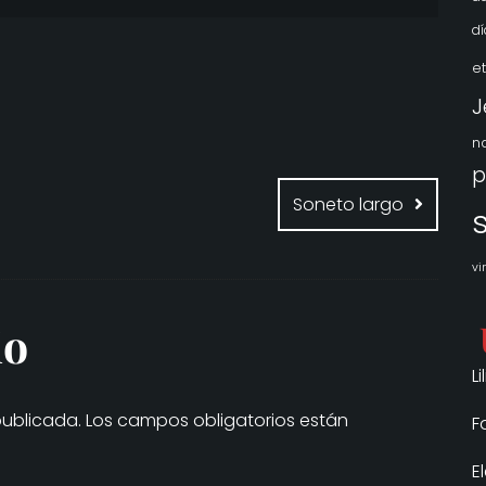
dí
e
J
n
Soneto largo
vi
io
L
publicada.
Los campos obligatorios están
F
E