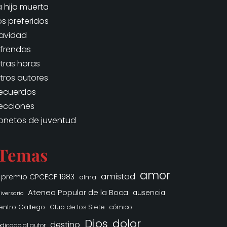
a hija muerta
os preferidos
avidad
frendas
tras horas
tros autores
ecuerdos
ecciones
onetos de juventud
Temas
amor
amistad
° premio CPCECF 1983
alma
Ateneo Popular de la Boca
ausencia
iversario
entro Gallego
Club de los Siete
cómico
Dios
dolor
destino
dicado al autor