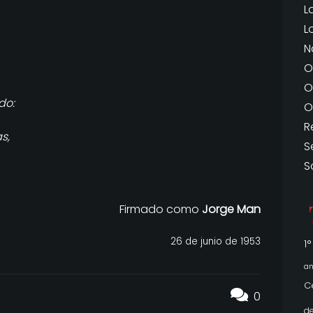
L
L
N
O
O
do:
O
R
s,
S
S
Firmado como
Jorge Man
26 de junio de 1953
1
an
C
0
de