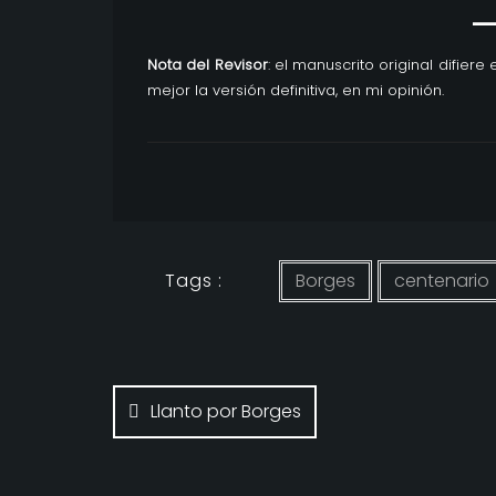
Nota del Revisor
: el manuscrito original difiere
mejor la versión definitiva, en mi opinión.
Tags :
Borges
centenario
Navegación
de
Llanto por Borges
entradas