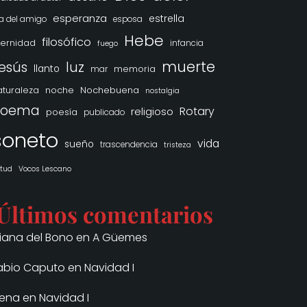
esperanza
estrella
a del amigo
esposa
Hebe
filosófico
ternidad
infancia
fuego
muerte
esús
luz
llanto
memoria
mar
noche
Nochebuena
aturaleza
nostalgia
poema
Rotary
religioso
poesía
publicado
soneto
vida
sueño
trascendencia
tristeza
rtud
Vocos Lescano
Últimos comentarios
iliana del Bono
en
A Güemes
abio Caputo
en
Navidad I
lena
en
Navidad I