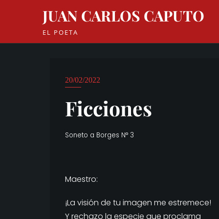
Skip
JUAN CARLOS CAPUTO
to
content
EL POETA
20/02/2022
Ficciones
Soneto a Borges N° 3
Maestro:
¡La visión de tu imagen me estremece!
Y rechazo la especie que proclama