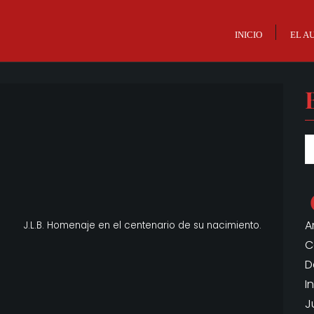
INICIO
EL A
A
J.L.B. Homenaje en el centenario de su nacimiento.
C
D
I
J