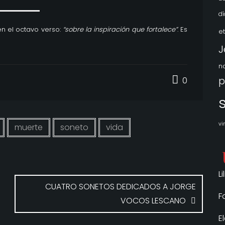
dí
 en el octavo verso:
“sobre la inspiración que fortalece”
. Es
e
J
n
0
vi
muerte
soneto
vida
L
CUATRO SONETOS DEDICADOS A JORGE
F
VOCOS LESCANO
E