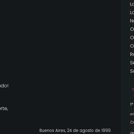
L
L
N
O
O
O
R
S
S
ado!
1
rte,
an
.
C
Buenos Aires, 24 de agosto de 1999.
de