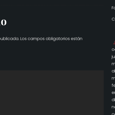
F
io
C
publicada.
Los campos obligatorios están
o
j
m
a
m
f
e
d
n
o