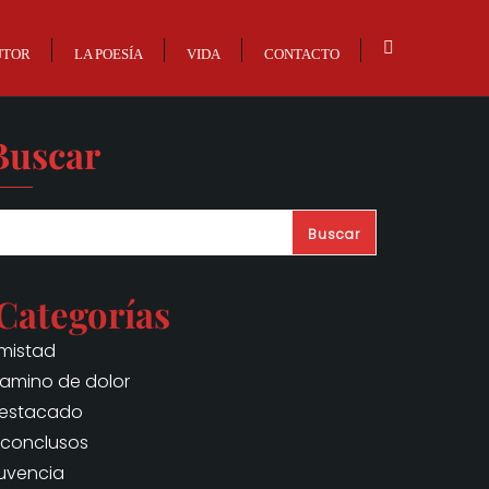
UTOR
LA POESÍA
VIDA
CONTACTO
Buscar
Buscar
Categorías
mistad
amino de dolor
estacado
nconclusos
uvencia