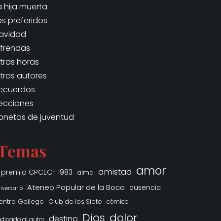
a hija muerta
os preferidos
avidad
frendas
tras horas
tros autores
ecuerdos
ecciones
onetos de juventud
Temas
amor
amistad
° premio CPCECF 1983
alma
Ateneo Popular de la Boca
ausencia
iversario
entro Gallego
Club de los Siete
cómico
Dios
dolor
destino
dicado al autor