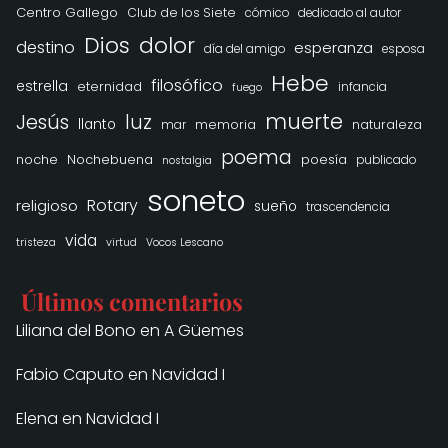
Centro Gallego
Club de los Siete
cómico
dedicado al autor
Dios
dolor
destino
esperanza
día del amigo
esposa
Hebe
filosófico
estrella
eternidad
infancia
fuego
muerte
Jesús
luz
llanto
memoria
naturaleza
mar
poema
noche
Nochebuena
poesía
publicado
nostalgia
soneto
Rotary
religioso
sueño
trascendencia
vida
tristeza
virtud
Vocos Lescano
Últimos comentarios
Liliana del Bono
en
A Güemes
Fabio Caputo
en
Navidad I
Elena
en
Navidad I