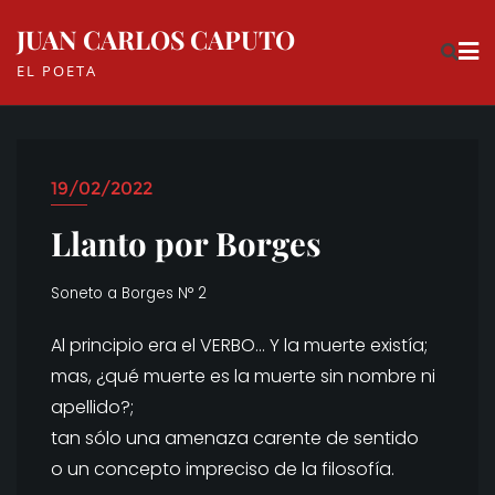
Skip
JUAN CARLOS CAPUTO
to
EL POETA
content
19/02/2022
Llanto por Borges
Soneto a Borges N° 2
Al principio era el VERBO… Y la muerte existía;
mas, ¿qué muerte es la muerte sin nombre ni
apellido?;
tan sólo una amenaza carente de sentido
o un concepto impreciso de la filosofía.