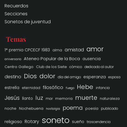
Recuerdos
Secciones
Sonetos de juventud
Temas
amor
amistad
1° premio CPCECF 1983
alma
Ateneo Popular de la Boca
ausencia
aniversario
Centro Gallego
Club de los Siete
cómico
dedicado al autor
Dios
dolor
destino
esperanza
día del amigo
esposa
Hebe
filosófico
estrella
eternidad
infancia
fuego
muerte
Jesús
luz
llanto
memoria
naturaleza
mar
poema
noche
Nochebuena
poesía
publicado
nostalgia
soneto
Rotary
religioso
sueño
trascendencia