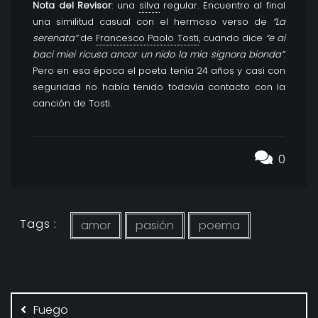
Nota del Revisor
: una
silva
regular. Encuentro al final
una similitud casual con el hermoso verso de
“La
serenata”
de
Francesco Paolo Tosti
, cuando dice
“e ai
baci miei ricusa ancor un nido la mia signora bionda”
.
Pero en esa época el poeta tenía 24 años y casi con
seguridad no había tenido todavía contacto con la
canción de Tosti.
0
Tags :
amor
pasión
poema
Navegación
de
Fuego