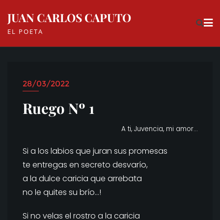
Skip
JUAN CARLOS CAPUTO
to
EL POETA
content
28/03/2022
Ruego Nº 1
A ti, Juvencia, mi amor…
Si a los labios que juran sus promesas
te entregas en secreto desvarío,
a la dulce caricia que arrebata
no le quites su brío…!
Si no velas el rostro a la caricia