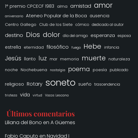
amor
amistad
1° premio CPCECF 1983
alma
Ateneo Popular de la Boca
ausencia
aniversario
Centro Gallego
Club de los Siete
cómico
dedicado al autor
Dios
dolor
destino
esperanza
día del amigo
esposa
Hebe
filosófico
estrella
eternidad
infancia
fuego
muerte
Jesús
luz
llanto
memoria
naturaleza
mar
poema
noche
Nochebuena
poesía
publicado
nostalgia
soneto
Rotary
religioso
sueño
trascendencia
vida
tristeza
virtud
Vocos Lescano
Últimos comentarios
Liliana del Bono
en
A Güemes
Fabio Caputo
en
Navidad I