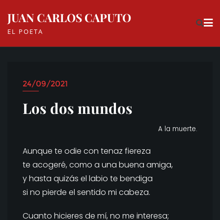
Skip
JUAN CARLOS CAPUTO
to
EL POETA
content
24/09/2021
Los dos mundos
A la muerte.
Aunque te odie con tenaz fiereza
te acogeré, como a una buena amiga,
y hasta quizás el labio te bendiga
si no pierde el sentido mi cabeza.
Cuanto hicieres de mí, no me interesa;