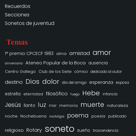
Recuerdos
Secciones
Sonetos de juventud
Temas
amor
amistad
1° premio CPCECF 1983
alma
Ateneo Popular de la Boca
ausencia
aniversario
Centro Gallego
Club de los Siete
cómico
dedicado al autor
Dios
dolor
destino
esperanza
día del amigo
esposa
Hebe
filosófico
estrella
eternidad
infancia
fuego
muerte
Jesús
luz
llanto
memoria
naturaleza
mar
poema
noche
Nochebuena
poesía
publicado
nostalgia
soneto
Rotary
religioso
sueño
trascendencia