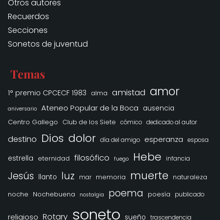
Otros autores
Recuerdos
Secciones
Sonetos de juventud
Temas
amor
amistad
1° premio CPCECF 1983
alma
Ateneo Popular de la Boca
ausencia
aniversario
Centro Gallego
Club de los Siete
cómico
dedicado al autor
Dios
dolor
destino
esperanza
día del amigo
esposa
Hebe
filosófico
estrella
eternidad
infancia
fuego
muerte
Jesús
luz
llanto
memoria
naturaleza
mar
poema
noche
Nochebuena
poesía
publicado
nostalgia
soneto
Rotary
religioso
sueño
trascendencia