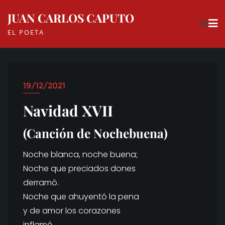
Skip
JUAN CARLOS CAPUTO
to
EL POETA
content
19/12/2021
Navidad XVII
(Canción de Nochebuena)
Noche blanca, noche buena;
Noche que preciados dones
derramó.
Noche que ahuyentó la pena
y de amor los corazones
inflamó.