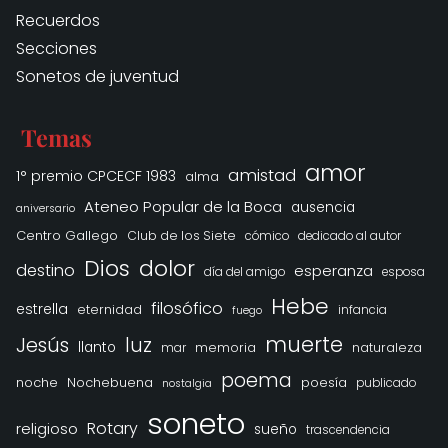
Recuerdos
Secciones
Sonetos de juventud
Temas
amor
amistad
1° premio CPCECF 1983
alma
Ateneo Popular de la Boca
ausencia
aniversario
Centro Gallego
Club de los Siete
cómico
dedicado al autor
Dios
dolor
destino
esperanza
día del amigo
esposa
Hebe
filosófico
estrella
eternidad
infancia
fuego
muerte
Jesús
luz
llanto
memoria
naturaleza
mar
poema
noche
Nochebuena
poesía
publicado
nostalgia
soneto
Rotary
religioso
sueño
trascendencia